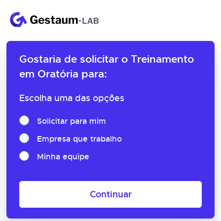
Gostaria de solicitar o
Treinamento
em Oratória para:
Escolha uma das opções
Solicitar para mim
Empresa que trabalho
Minha equipe
Continuar