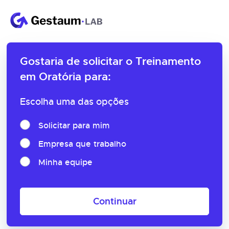
Gostaria de solicitar o
Treinamento
em Oratória para:
Escolha uma das opções
Solicitar para mim
Empresa que trabalho
Minha equipe
Continuar