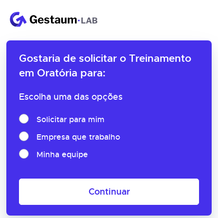
Gostaria de solicitar o
Treinamento
em Oratória para:
Escolha uma das opções
Solicitar para mim
Empresa que trabalho
Minha equipe
Continuar