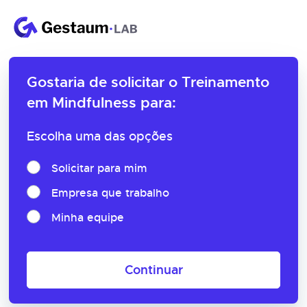
Gostaria de solicitar o
Treinamento
em Mindfulness para:
Escolha uma das opções
Solicitar para mim
Empresa que trabalho
Minha equipe
Continuar