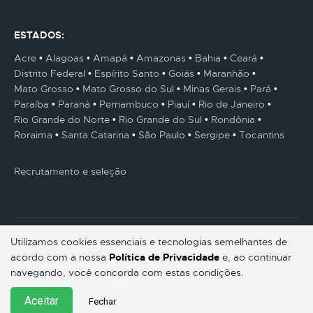
ESTADOS:
Acre
Alagoas
Amapá
Amazonas
Bahia
Ceará
Distrito Federal
Espírito Santo
Goiás
Maranhão
Mato Grosso
Mato Grosso do Sul
Minas Gerais
Pará
Paraíba
Paraná
Pernambuco
Piauí
Rio de Janeiro
Rio Grande do Norte
Rio Grande do Sul
Rondônia
Roraima
Santa Catarina
São Paulo
Sergipe
Tocantins
Recrutamento e seleção
Utilizamos cookies essenciais e tecnologias semelhantes de
acordo com a nossa
Política de Privacidade
e, ao continuar
© Gestaum Lab ® Todos os direitos reservados.
navegando, você concorda com estas condições.
Aceitar
Fechar