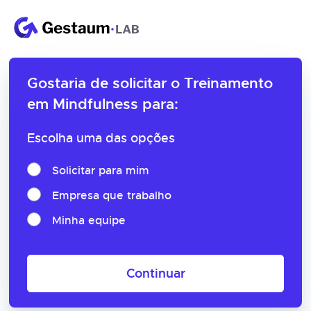
Gostaria de solicitar o
Treinamento
em Mindfulness para:
Escolha uma das opções
Solicitar para mim
Empresa que trabalho
Minha equipe
Continuar