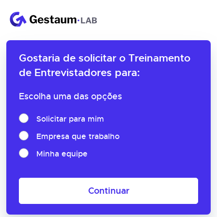
Gostaria de solicitar o
Treinamento
de Entrevistadores para:
Escolha uma das opções
Solicitar para mim
Empresa que trabalho
Minha equipe
Continuar