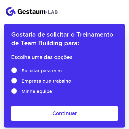
Gostaria de solicitar o
Treinamento
de Team Building para:
Escolha uma das opções
Solicitar para mim
Empresa que trabalho
Minha equipe
Continuar