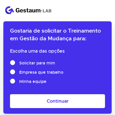
Gostaria de solicitar o
Treinamento
em Gestão da Mudança para:
Escolha uma das opções
Solicitar para mim
Empresa que trabalho
Minha equipe
Continuar