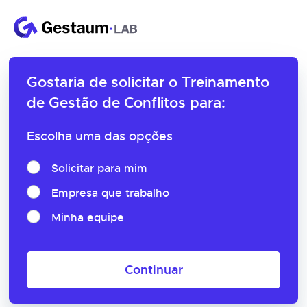
Gostaria de solicitar o
Treinamento
de Gestão de Conflitos para:
Escolha uma das opções
Solicitar para mim
Empresa que trabalho
Minha equipe
Continuar