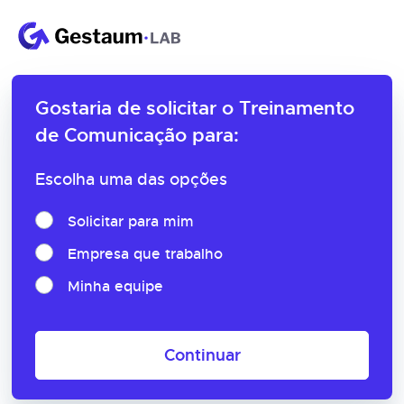
Gostaria de solicitar o
Treinamento
de Comunicação para:
Escolha uma das opções
Solicitar para mim
Empresa que trabalho
Minha equipe
Continuar