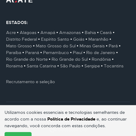
ESTADOS:
Acre
Alagoas
Amapá
Amazonas
Bahia
Ceará
Distrito Federal
Espírito Santo
Goiás
Maranhão
Mato Grosso
Mato Grosso do Sul
Minas Gerais
Pará
Paraíba
Paraná
Pernambuco
Piauí
Rio de Janeiro
Rio Grande do Norte
Rio Grande do Sul
Rondônia
Roraima
Santa Catarina
São Paulo
Sergipe
Tocantins
Recrutamento e seleção
Utilizamos cookies essenciais e tecnologias semelhantes de
acordo com a nossa
Política de Privacidade
e, ao continuar
© Gestaum Lab ® Todos os direitos reservados.
navegando, você concorda com estas condições.