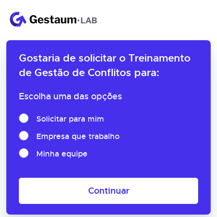
Gostaria de solicitar o
Treinamento
de Gestão de Conflitos para:
Escolha uma das opções
Solicitar para mim
Empresa que trabalho
Minha equipe
Continuar