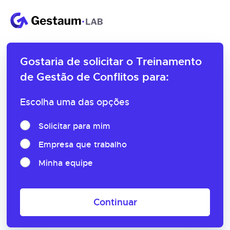
Gostaria de solicitar o
Treinamento
de Gestão de Conflitos para:
Escolha uma das opções
Solicitar para mim
Empresa que trabalho
Minha equipe
Continuar