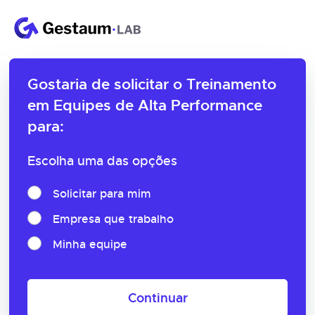
Gostaria de solicitar o
Treinamento
em Equipes de Alta Performance
para:
Escolha uma das opções
Solicitar para mim
Empresa que trabalho
Minha equipe
Continuar