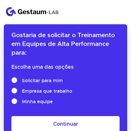
Gostaria de solicitar o
Treinamento
em Equipes de Alta Performance
para:
Escolha uma das opções
Solicitar para mim
Empresa que trabalho
Minha equipe
Continuar