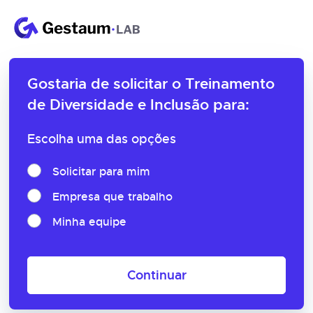
Gostaria de solicitar o
Treinamento
de Diversidade e Inclusão para:
Escolha uma das opções
Solicitar para mim
Empresa que trabalho
Minha equipe
Continuar