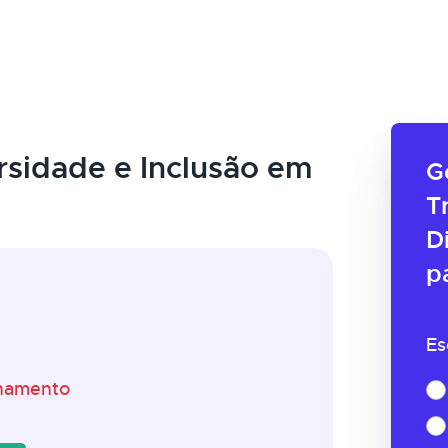
rsidade e Inclusão em
G
T
D
p
Es