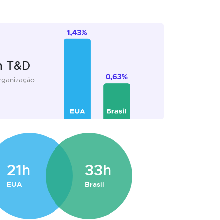
m T&D
organização
21h
33h
EUA
Brasil