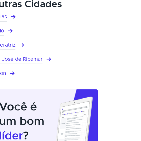
utras Cidades
ias
dó
eratriz
 José de Ribamar
mon
Você é
um bom
líder
?