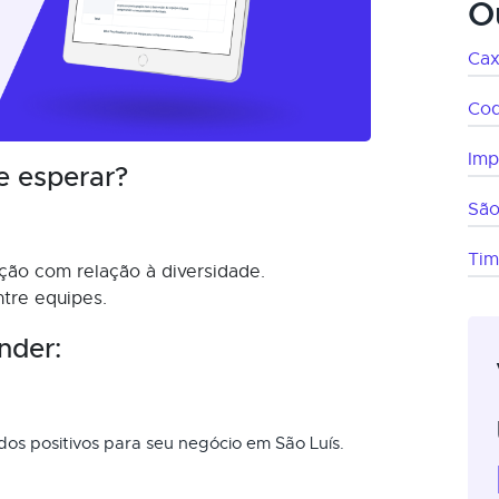
O
Cax
Co
Imp
e esperar?
São
Ti
ação com relação à diversidade.
ntre equipes.
nder:
dos positivos para seu negócio em São Luís.