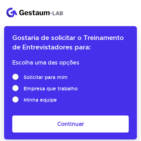
Gostaria de solicitar o
Treinamento
de Entrevistadores para:
Escolha uma das opções
Solicitar para mim
Empresa que trabalho
Minha equipe
Continuar