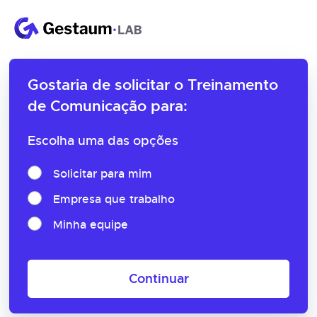
Gostaria de solicitar o
Treinamento
de Comunicação para:
Escolha uma das opções
Solicitar para mim
Empresa que trabalho
Minha equipe
Continuar