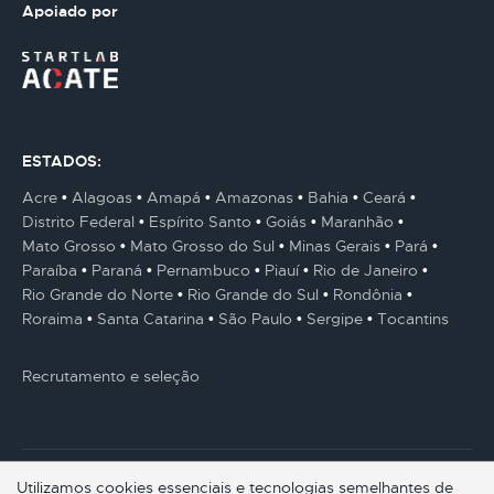
Apoiado por
ESTADOS:
Acre
Alagoas
Amapá
Amazonas
Bahia
Ceará
Distrito Federal
Espírito Santo
Goiás
Maranhão
Mato Grosso
Mato Grosso do Sul
Minas Gerais
Pará
Paraíba
Paraná
Pernambuco
Piauí
Rio de Janeiro
Rio Grande do Norte
Rio Grande do Sul
Rondônia
Roraima
Santa Catarina
São Paulo
Sergipe
Tocantins
Recrutamento e seleção
Utilizamos cookies essenciais e tecnologias semelhantes de