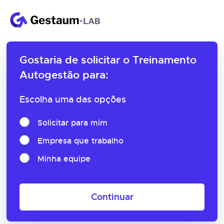
Gostaria de solicitar o
Treinamento
Autogestão para:
Escolha uma das opções
Solicitar para mim
Empresa que trabalho
Minha equipe
Continuar