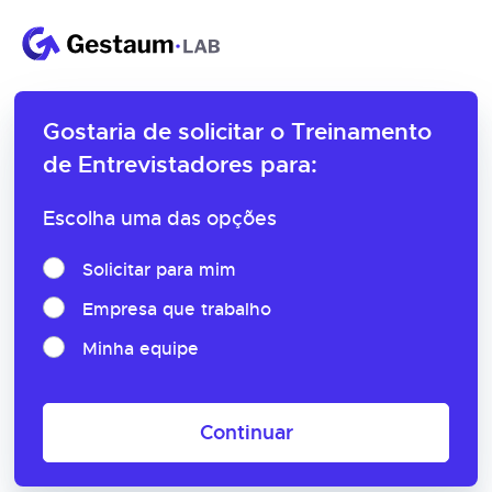
Gostaria de solicitar o
Treinamento
de Entrevistadores para:
Escolha uma das opções
Solicitar para mim
Empresa que trabalho
Minha equipe
Continuar