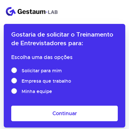
Gostaria de solicitar o
Treinamento
de Entrevistadores para:
Escolha uma das opções
Solicitar para mim
Empresa que trabalho
Minha equipe
Continuar