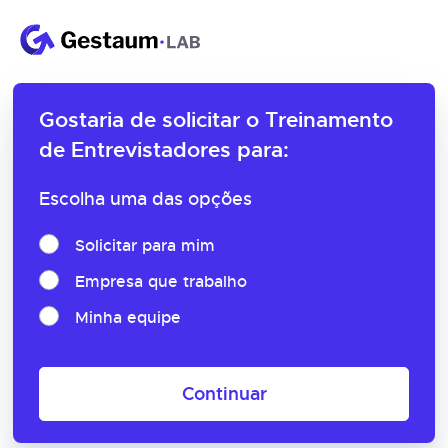
Gostaria de solicitar o
Treinamento
de Entrevistadores para:
Escolha uma das opções
Solicitar para mim
Empresa que trabalho
Minha equipe
Continuar