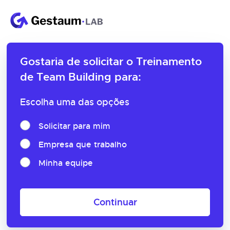
Gostaria de solicitar o
Treinamento
de Team Building para:
Escolha uma das opções
Solicitar para mim
Empresa que trabalho
Minha equipe
Continuar