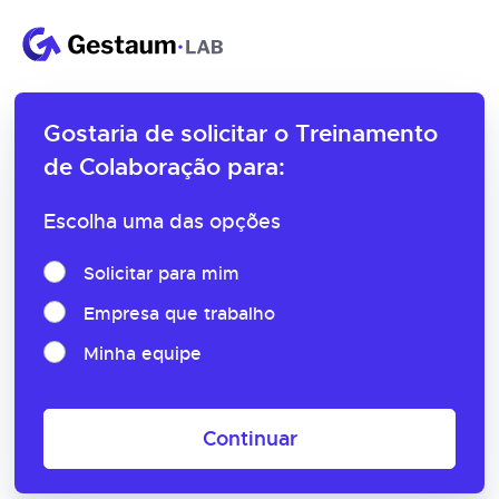
Gostaria de solicitar o
Treinamento
de Colaboração para:
Escolha uma das opções
Solicitar para mim
Empresa que trabalho
Minha equipe
Continuar