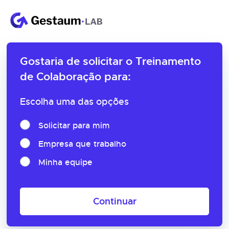
Gostaria de solicitar o
Treinamento
de Colaboração para:
Escolha uma das opções
Solicitar para mim
Empresa que trabalho
Minha equipe
Continuar