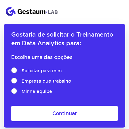
Gostaria de solicitar o
Treinamento
em Data Analytics para:
Escolha uma das opções
Solicitar para mim
Empresa que trabalho
Minha equipe
Continuar