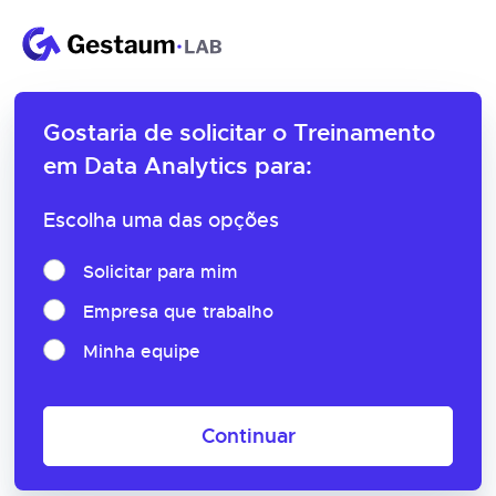
Gostaria de solicitar o
Treinamento
em Data Analytics para:
Escolha uma das opções
Solicitar para mim
Empresa que trabalho
Minha equipe
Continuar