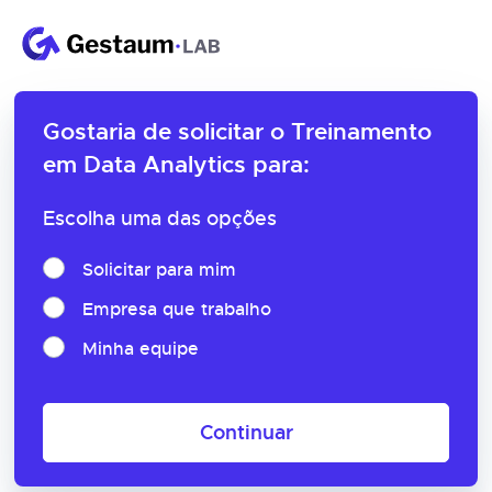
Gostaria de solicitar o
Treinamento
em Data Analytics para:
Escolha uma das opções
Solicitar para mim
Empresa que trabalho
Minha equipe
Continuar