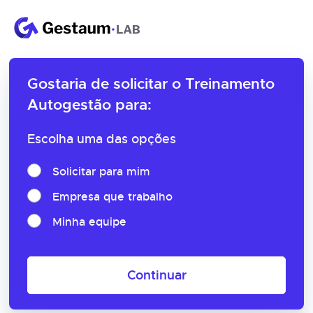
Gostaria de solicitar o
Treinamento
Autogestão para:
Escolha uma das opções
Solicitar para mim
Empresa que trabalho
Minha equipe
Continuar