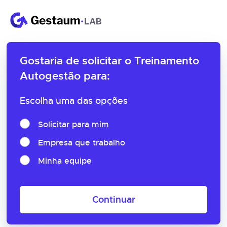
Gostaria de solicitar o
Treinamento
Autogestão para:
Escolha uma das opções
Solicitar para mim
Empresa que trabalho
Minha equipe
Continuar