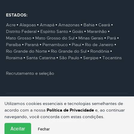
ESTADOS:
Acre
Alagoas
Amapá
Amazonas
Bahia
Ceará
Distrito Federal
Espírito Santo
Goiás
Maranhão
Mato Grosso
Mato Grosso do Sul
Minas Gerais
Pará
Paraíba
Paraná
Pernambuco
Piauí
Rio de Janeiro
Rio Grande do Norte
Rio Grande do Sul
Rondônia
Roraima
Santa Catarina
São Paulo
Sergipe
Tocantins
Recrutamento e seleção
Utilizamos cookies essenciais e tecnologias semelhantes de
acordo com a nossa
Política de Privacidade
e, ao continuar
© Gestaum Lab ® Todos os direitos reservados.
navegando, você concorda com estas condições.
Aceitar
Fechar