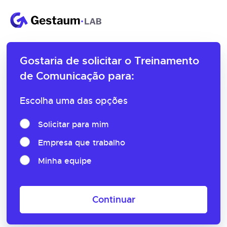
Gostaria de solicitar o
Treinamento
de Comunicação para:
Escolha uma das opções
Solicitar para mim
Empresa que trabalho
Minha equipe
Continuar