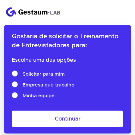
Gostaria de solicitar o
Treinamento
de Entrevistadores para:
Escolha uma das opções
Solicitar para mim
Empresa que trabalho
Minha equipe
Continuar