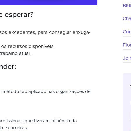
Bl
e esperar?
Ch
Cri
rsos excedentes, para conseguir enxugá-
Flo
 os recursos disponíveis.
rabalho atual.
Join
nder:
um método tão aplicado nas organizações de
ofissionais que tiveram influência da
a e carreiras.