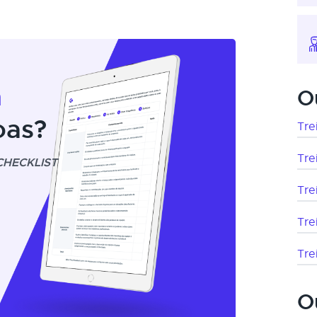
m
O
oas?
Tre
Tre
CHECKLIST
Tre
Tre
Tre
O