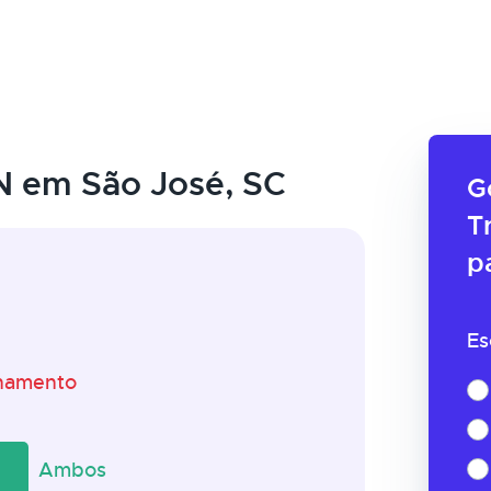
 em São José, SC
G
T
p
Es