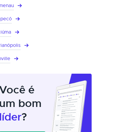
umenau
apecó
ciúma
rianópolis
ville
Você é
um bom
líder
?