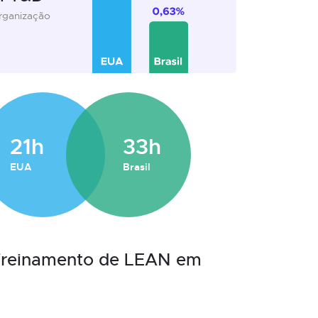
organização
21h
33h
EUA
Brasil
 Treinamento de LEAN em