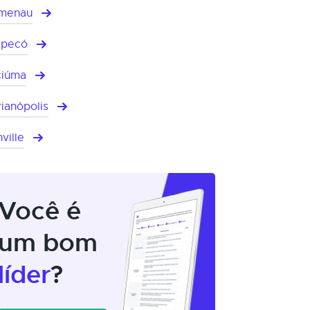
umenau
apecó
ciúma
rianópolis
ville
Você é
um bom
líder
?