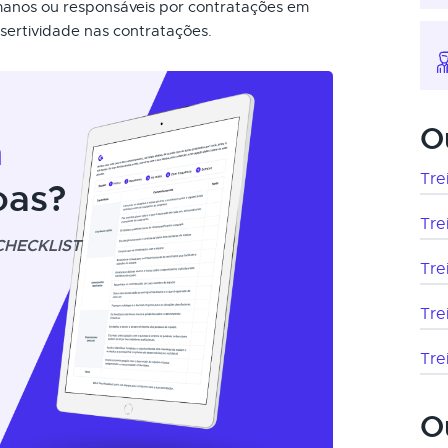
manos ou responsáveis por contratações em
sertividade nas contratações.
O
m
Tre
oas?
Tre
CHECKLIST
Tre
Tre
Tre
O