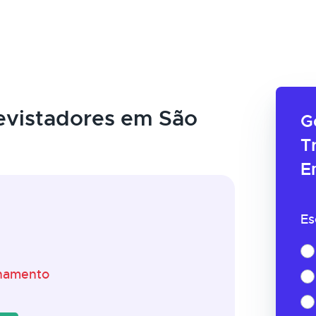
evistadores em São
G
T
E
Es