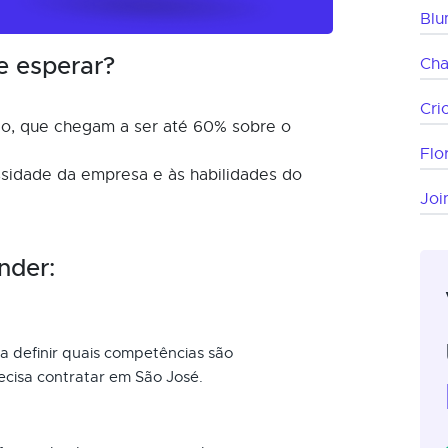
Bl
e esperar?
Ch
Cri
o, que chegam a ser até 60% sobre o
Flo
ssidade da empresa e às habilidades do
Join
nder:
a definir quais competências são
ecisa contratar em São José.