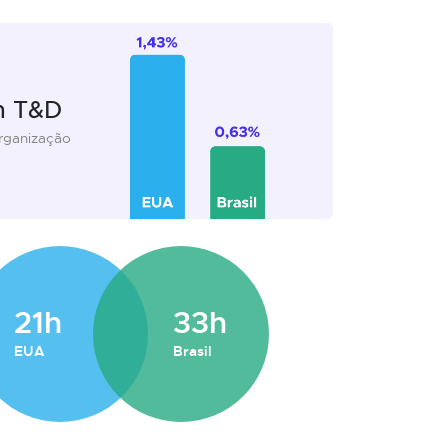
m T&D
organização
21h
33h
EUA
Brasil