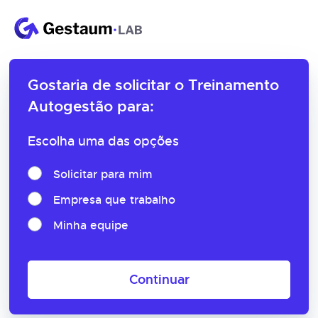
Gostaria de solicitar o
Treinamento
Autogestão para:
Escolha uma das opções
Solicitar para mim
Empresa que trabalho
Minha equipe
Continuar