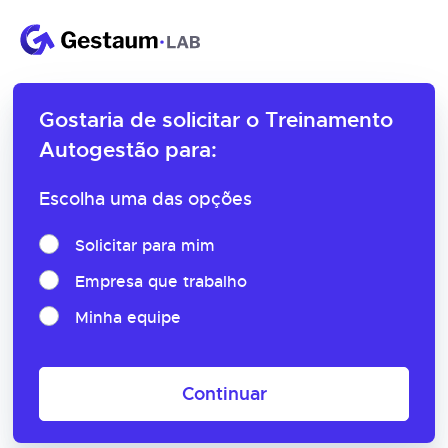
Gostaria de solicitar o
Treinamento
Autogestão para:
Escolha uma das opções
Solicitar para mim
Empresa que trabalho
Minha equipe
Continuar