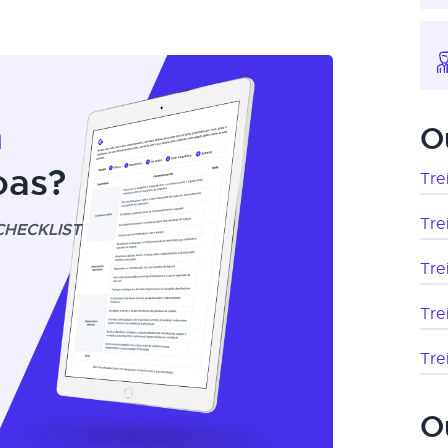
m
O
oas?
Tre
Tre
CHECKLIST
Tre
Tre
Tre
O