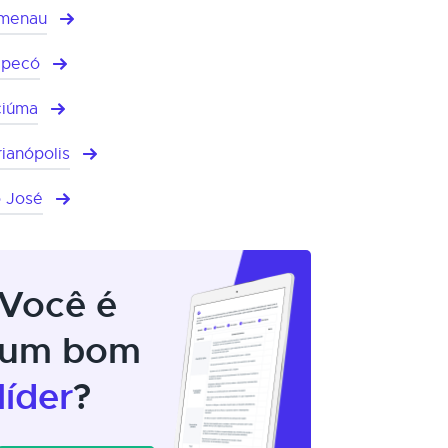
umenau
apecó
ciúma
rianópolis
 José
Você é
um bom
líder
?