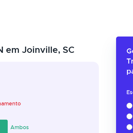
 em Joinville, SC
G
T
p
Es