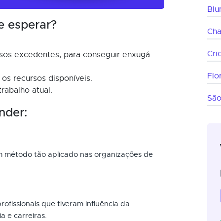
Bl
e esperar?
Ch
Cri
rsos excedentes, para conseguir enxugá-
Flo
 os recursos disponíveis.
rabalho atual.
São
nder:
um método tão aplicado nas organizações de
ofissionais que tiveram influência da
a e carreiras.