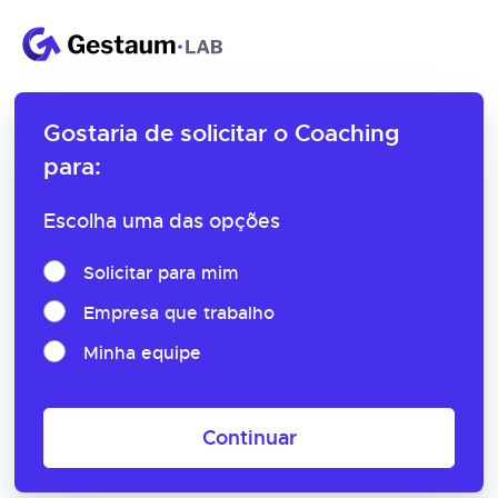
Gostaria de solicitar o
Coaching
para:
Escolha uma das opções
Solicitar para mim
Empresa que trabalho
Minha equipe
Continuar