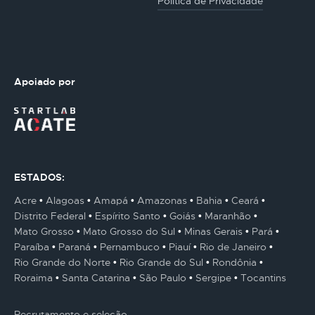
Politica de Privacidade
Apoiado por
ESTADOS:
Acre
Alagoas
Amapá
Amazonas
Bahia
Ceará
Distrito Federal
Espírito Santo
Goiás
Maranhão
Mato Grosso
Mato Grosso do Sul
Minas Gerais
Pará
Paraíba
Paraná
Pernambuco
Piauí
Rio de Janeiro
Rio Grande do Norte
Rio Grande do Sul
Rondônia
Roraima
Santa Catarina
São Paulo
Sergipe
Tocantins
Recrutamento e seleção