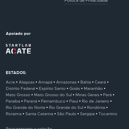
Politica de Privacidade
Apoiado por
ESTADOS:
Acre
Alagoas
Amapá
Amazonas
Bahia
Ceará
Distrito Federal
Espírito Santo
Goiás
Maranhão
Mato Grosso
Mato Grosso do Sul
Minas Gerais
Pará
Paraíba
Paraná
Pernambuco
Piauí
Rio de Janeiro
Rio Grande do Norte
Rio Grande do Sul
Rondônia
Roraima
Santa Catarina
São Paulo
Sergipe
Tocantins
Recrutamento e seleção