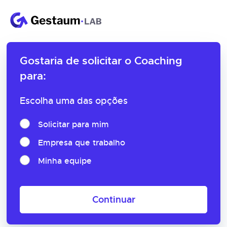
Gostaria de solicitar o
Coaching
para:
Escolha uma das opções
Solicitar para mim
Empresa que trabalho
Minha equipe
Continuar