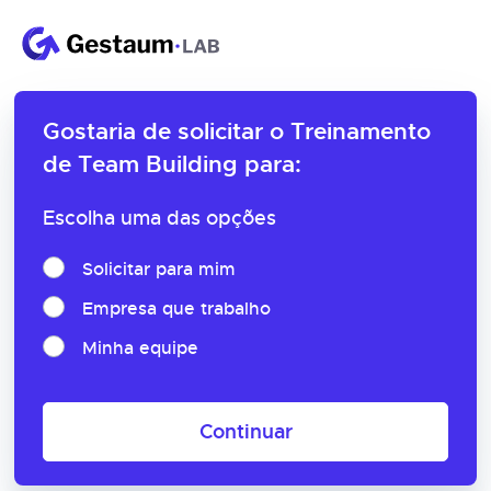
Gostaria de solicitar o
Treinamento
de Team Building para:
Escolha uma das opções
Solicitar para mim
Empresa que trabalho
Minha equipe
Continuar