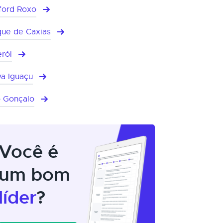
ford Roxo
ue de Caxias
erói
a Iguaçu
 Gonçalo
Você é
um bom
líder
?