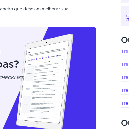
 Janeiro que desejam melhorar sua
O
m
Tre
oas?
Tre
CHECKLIST
Tre
Tre
Tre
O