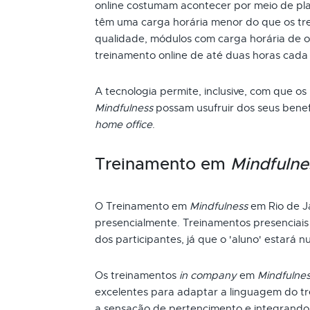
online costumam acontecer por meio de pla
têm uma carga horária menor do que os tre
qualidade, módulos com carga horária de oi
treinamento online de até duas horas cada
A tecnologia permite, inclusive, com que os
Mindfulness
possam usufruir dos seus bene
home office
.
Treinamento em
Mindfulne
O Treinamento em
Mindfulness
em Rio de J
presencialmente. Treinamentos presenciai
dos participantes, já que o 'aluno' estará n
Os treinamentos
in company
em
Mindfulne
excelentes para adaptar a linguagem do t
a sensação de pertencimento e integrando