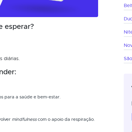
Bel
Duq
e esperar?
Nit
Nov
 diárias.
São
nder:
os para a saúde e bem-estar.
volver
mindfulness
com o apoio da respiração.