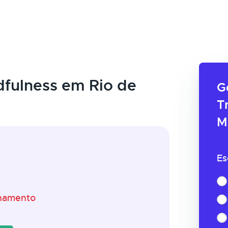
fulness em Rio de
G
T
M
Es