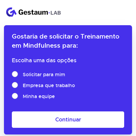
Gostaria de solicitar o
Treinamento
em Mindfulness para:
Escolha uma das opções
Solicitar para mim
Empresa que trabalho
Minha equipe
Continuar