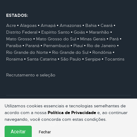
ESTADOS:
Acre
Alagoas
Amapá
Amazonas
Bahia
Ceará
Distrito Federal
Espírito Santo
Goiás
Maranhão
Mato Grosso
Mato Grosso do Sul
Minas Gerais
Pará
Paraíba
Paraná
Pernambuco
Piauí
Rio de Janeiro
Rio Grande do Norte
Rio Grande do Sul
Rondônia
Roraima
Santa Catarina
São Paulo
Sergipe
Tocantins
Recrutamento e seleção
Utilizamos cookies essenciais e tecnologias semelhantes de
acordo com a nossa
Política de Privacidade
e, ao continuar
© Gestaum Lab ® Todos os direitos reservados.
navegando, você concorda com estas condições.
Aceitar
Fechar