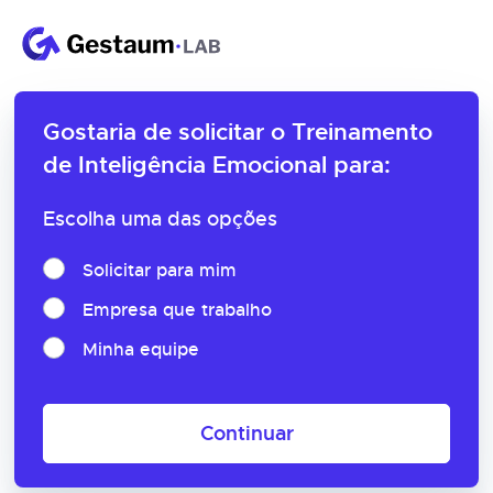
Gostaria de solicitar o
Treinamento
de Inteligência Emocional para:
Escolha uma das opções
Solicitar para mim
Empresa que trabalho
Minha equipe
Continuar