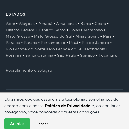
ESTADOS:
Acre
Alagoas
Amapá
Amazonas
Bahia
Ceará
Distrito Federal
Espírito Santo
Goiás
Maranhão
Mato Grosso
Mato Grosso do Sul
Minas Gerais
Pará
Paraíba
Paraná
Pernambuco
Piauí
Rio de Janeiro
Rio Grande do Norte
Rio Grande do Sul
Rondônia
Roraima
Santa Catarina
São Paulo
Sergipe
Tocantins
Recrutamento e seleção
Utilizamos cookies essenciais e tecnologias semelhantes de
acordo com a nossa
Política de Privacidade
e, ao continuar
© Gestaum Lab ® Todos os direitos reservados.
navegando, você concorda com estas condições.
Aceitar
Fechar