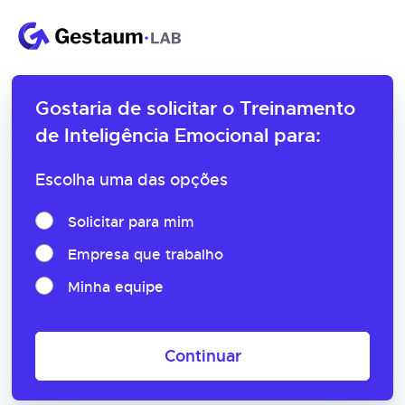
Gostaria de solicitar o
Treinamento
de Inteligência Emocional para:
Escolha uma das opções
Solicitar para mim
Empresa que trabalho
Minha equipe
Continuar