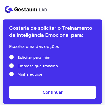
Gostaria de solicitar o
Treinamento
de Inteligência Emocional para:
Escolha uma das opções
Solicitar para mim
Empresa que trabalho
Minha equipe
Continuar