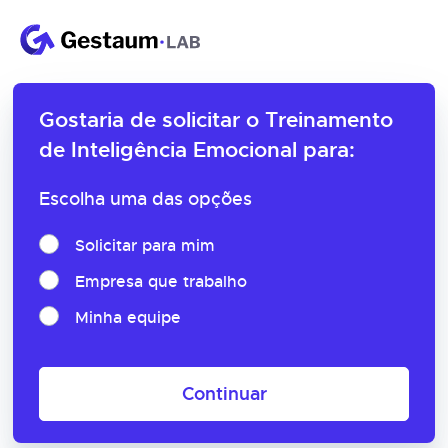
Gostaria de solicitar o
Treinamento
de Inteligência Emocional para:
Escolha uma das opções
Solicitar para mim
Empresa que trabalho
Minha equipe
Continuar