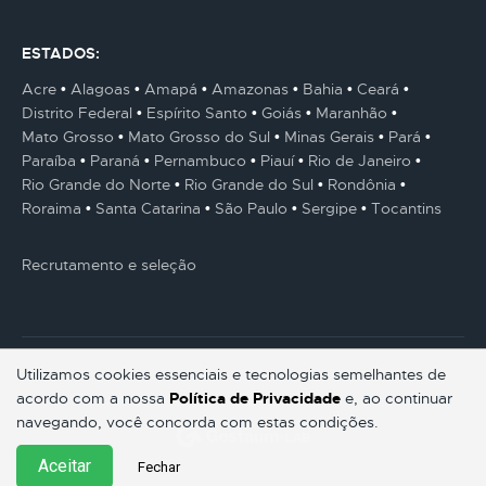
ESTADOS:
Acre
Alagoas
Amapá
Amazonas
Bahia
Ceará
Distrito Federal
Espírito Santo
Goiás
Maranhão
Mato Grosso
Mato Grosso do Sul
Minas Gerais
Pará
Paraíba
Paraná
Pernambuco
Piauí
Rio de Janeiro
Rio Grande do Norte
Rio Grande do Sul
Rondônia
Roraima
Santa Catarina
São Paulo
Sergipe
Tocantins
Recrutamento e seleção
Utilizamos cookies essenciais e tecnologias semelhantes de
acordo com a nossa
Política de Privacidade
e, ao continuar
© Gestaum Lab ® Todos os direitos reservados.
navegando, você concorda com estas condições.
Aceitar
Fechar