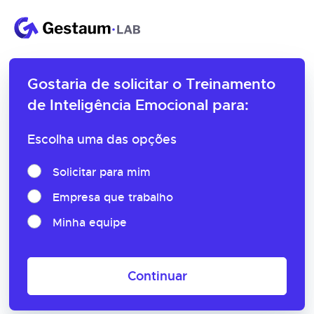
Gostaria de solicitar o
Treinamento
de Inteligência Emocional para:
Escolha uma das opções
Solicitar para mim
Empresa que trabalho
Minha equipe
Continuar