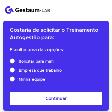
Gostaria de solicitar o
Treinamento
Autogestão para:
Escolha uma das opções
Solicitar para mim
Empresa que trabalho
Minha equipe
Continuar