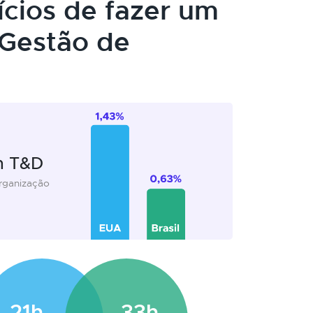
ícios de fazer um
Gestão de
m T&D
organização
21h
33h