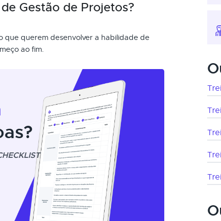
de Gestão de Projetos?
no que querem desenvolver a habilidade de
meço ao fim.
O
Tre
m
Tre
oas?
Tre
CHECKLIST
Tre
Tre
O