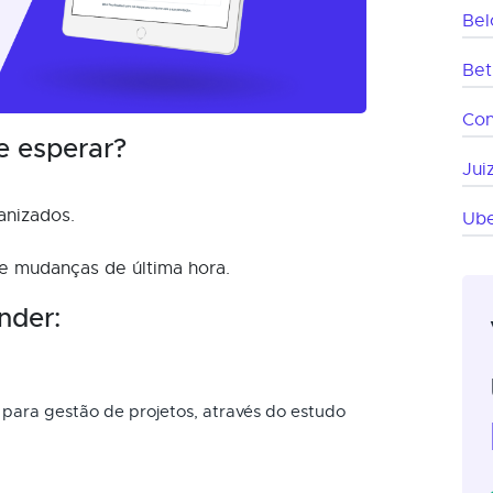
Bel
Bet
Co
e esperar?
Jui
anizados.
Ube
 e mudanças de última hora.
nder:
 para gestão de projetos, através do estudo