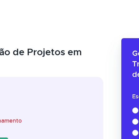
ão de Projetos em
G
T
d
Es