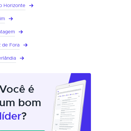
o Horizonte
im
ntagem
z de Fora
rlândia
Você é
um bom
líder
?