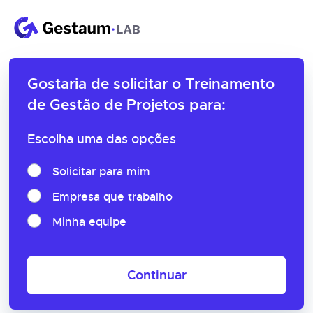
Gostaria de solicitar o
Treinamento
de Gestão de Projetos para:
Escolha uma das opções
Solicitar para mim
Empresa que trabalho
Minha equipe
Continuar